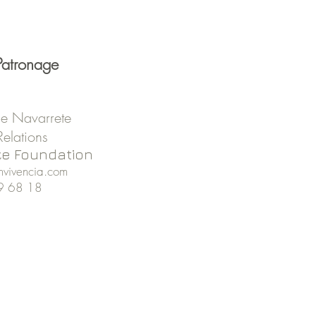
Patronage
de Navarrete
 Relations
ze Foundation
vivencia.com
9 68 18