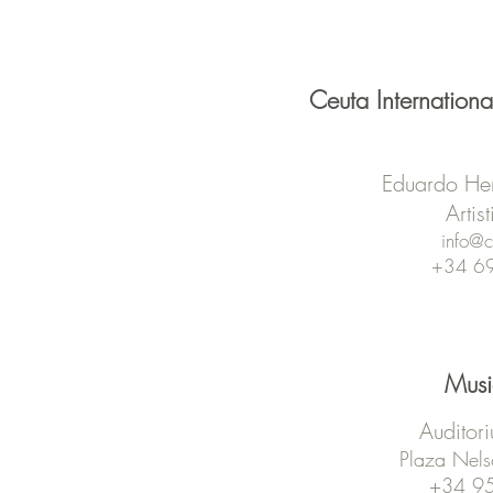
Ceuta Internation
Eduardo He
Artis
info@c
+34 6
Musi
Auditori
Plaza Nel
+34 9