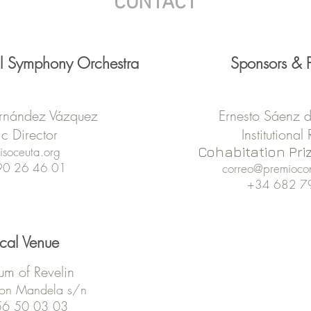
CONTACT
al Symphony Orchestra
Sponsors & 
rnández Vázquez
Ernesto Sáenz 
tic Director
Institutional
isoceuta.org
Cohabitation Pri
90 26 46 01
correo@premiocon
+34 682 7
cal Venue
um of Revelin
son Mandela s/n
56 50 03 03